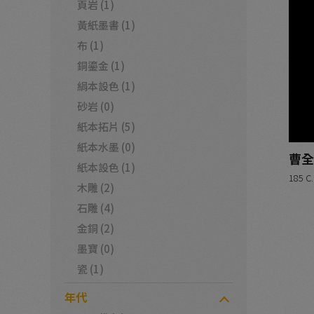
頁岩 (1)
黃紙墨書 (1)
布 (1)
銅鎏金 (1)
絹本設色 (1)
砂岩 (0)
紙本拓片 (5)
紙本水墨 (0)
曹全
紙本設色 (1)
185 C.
木雕 (2)
石雕 (4)
金銅 (2)
墨寶 (0)
瓷 (1)
年代