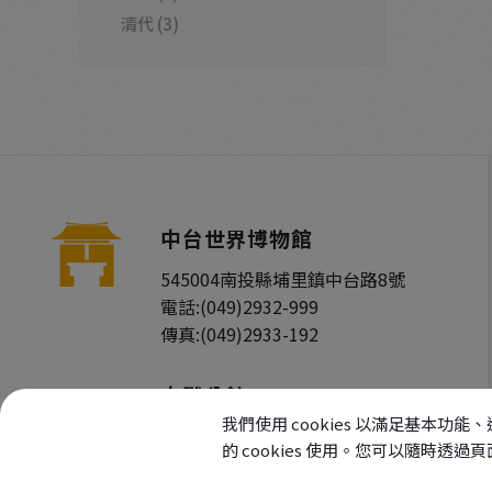
清代 (3)
中台世界博物館
545004
南投縣
埔里鎮
中台路8號
電話:
(049)2932-999
傳真:
(049)2933-192
木雕分館
我們使用 cookies 以滿足基
545004
南投縣
埔里鎮
中台路6號
的 cookies 使用。您可以隨時透
電話:
(049)2932-000
傳真:
(049)2933-137