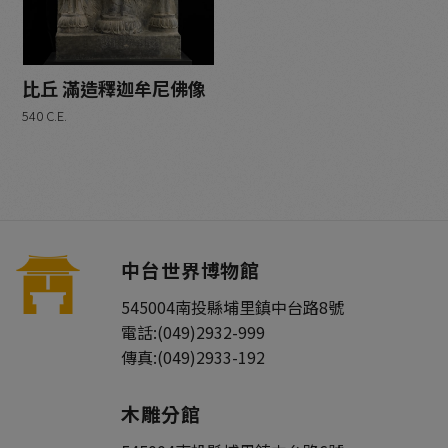
銅鎏金 (1)
絹本設色 (1)
砂岩 (0)
比丘 滿造釋迦牟尼佛像
紙本拓片 (5)
540 C.E.
紙本水墨 (0)
紙本設色 (1)
木雕 (2)
石雕 (4)
金銅 (2)
墨寶 (0)
中台世界博物館
瓷 (1)
545004
南投縣
埔里鎮
中台路8號
電話:
(049)2932-999
年代
傳真:
(049)2933-192
近現代 (2)
西魏 (1)
木雕分館
東魏 (1)