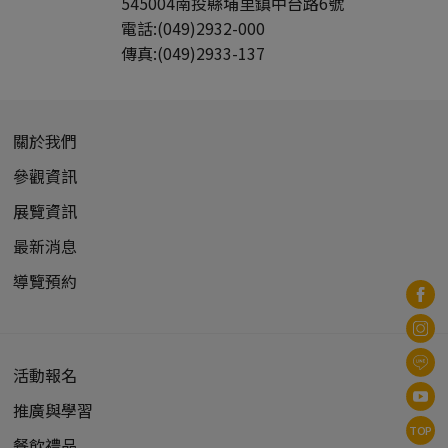
545004
南投縣
埔里鎮
中台路6號
宋代 (1)
電話:
(049)2932-000
曹魏 (1)
傳真:
(049)2933-137
東漢 (1)
遼代 (1)
十四至十七世紀 (0)
關於我們
民國 (0)
參觀資訊
犍陀羅 (1)
北魏 (2)
展覽資訊
北齊 (4)
最新消息
唐代 (5)
導覽預約
遼代 (2)
金代 (1)
明代 (1)
活動報名
清代 (3)
推廣與學習
TOP
餐飲禮品