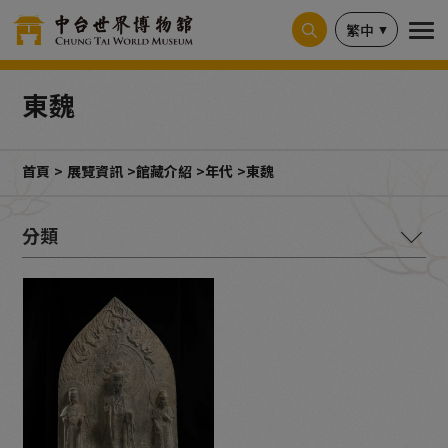
Cookie管理面板
繁中
東魏
首頁
展覽資訊
館藏介紹
年代
東魏
材質
紙本墨書 (3)
石灰岩 (4)
頁岩 (1)
黃紙墨書 (1)
布 (1)