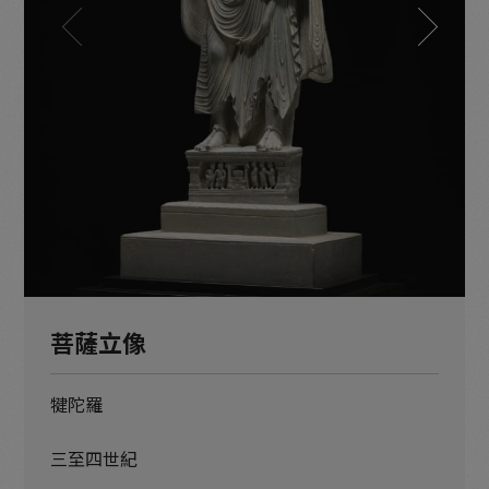
菩薩立像
犍陀羅
三至四世紀