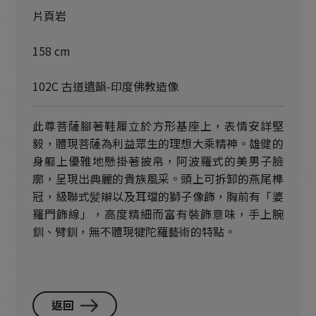
片頁岩
158 cm
102C 古道遺韻-印度佛教造像
此尊菩薩腳著鞋履立於方形基座上，表情安詳堅
毅，體現菩薩為利益眾生的理想大乘精神。雄健的
身軀上優雅地懸掛著披帛，阿波羅式的美男子臉
廓，呈現出典麗的貴族風采。頭上可拆卸的燕尾榫
冠，級聯式髪辮以及耳璫的獅子像飾，胸前有「婆
羅門飾線」，高度精細而富有裝飾意味，手上腕
釧、臂釧，無不體現犍陀羅藝術的特點。
返回