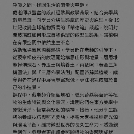
呼吸之間，找回生活的節奏與寧靜。
戴老師以豐富的設計經驗與教學背景，結合美學與
環境意識，向學員介紹生態瓶的歷史與原理。從 19
世紀改變全球植物貿易的「華德箱」談起，說明封
閉玻璃缸如何形成自我循環的微型生態系，讓植物
在有限空間中依然生生不息。
活動現場氣氛溫馨熱絡，學員們在老師的引導下，
從觀察松皮石的紋理開始構思山形與地景，層層堆
疊輕泡煉石、赤玉土與培養土，再依照「黃金三角
構圖法」與「三層佈景法則」配置苔蘚與植栽，讓
參與者在過程中展現豐富想像，專注地完成屬於自
己的小造景。
課程中，戴老師介紹藍地柏、楓葉薜荔與苔蘚等植
物的生命特質與文化意涵，說明它們在東方美學中
象徵清淨、恆常與堅韌的精神。接著，他分享生態
瓶的養護技巧與照光要訣，提醒大家透過穩定光源
與環境平衡，維持微型世界的長久生命力。透過親
手創作，參與者更能體會照顧植物的樂趣與成就