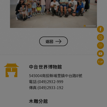
返回
TOP
中台世界博物館
545004
南投縣
埔里鎮
中台路8號
電話:
(049)2932-999
傳真:
(049)2933-192
木雕分館