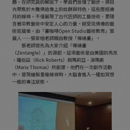
廳，在研究員的解說下，學員們放慢了腳步，將目
光聚焦於木雕佛造像上的紋飾與特色，這些歷經歲
月的線條，不僅展現了古代匠師的工藝技術，更隱
含著宗教藝術中安定人心的力量。感受完佛像的藝
術底蘊後，由「畫咖啡Open Studio藝術教育」策
展人——張家榕老師親自教授「禪繞畫」。
張老師首先為大家介紹「禪繞畫
（Zentangle）」的源起。這項藝術是由美國的芮克
·羅伯茲（Rick Roberts）與瑪莉亞·湯瑪斯
（Maria Thomas）所創建，他們在一次創作活動
中，發現繪製重複線條時，大腦會進入一種如冥想
一般的專注狀態。