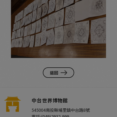
返回
中台世界博物館
545004
南投縣
埔里鎮
中台路8號
電話:
(049)2932-999