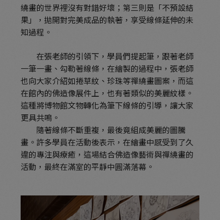
繞畫的世界裡沒有對錯好壞；第三則是「不預設結
果」，拋開對完美成品的執著，享受線條延伸的未
知過程。
在張老師的引領下，學員們提起筆，跟著老師
一筆一畫、勾勒著線條，在繪製的過程中，張老師
也向大家介紹如捲草紋、珍珠等禪繞畫圖案，而這
在館內的佛造像展件上，也有著類似的美麗紋樣。
這種將博物館文物轉化為筆下線條的引導，讓大家
更具共鳴。
隨著線條不斷重複，最後竟組成美麗的圖騰
畫。許多學員在活動後表示，在繪畫中感受到了久
違的專注與療癒，這場結合佛造像藝術與禪繞畫的
活動，最終在滿室的平靜中圓滿落幕。