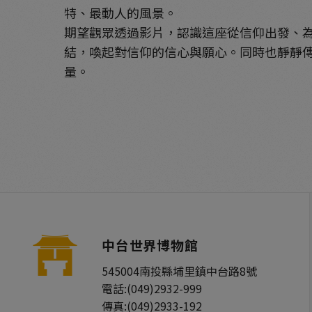
特、最動人的風景。
期望觀眾透過影片，認識這座從信仰出發、
結，喚起對信仰的信心與願心。同時也靜靜傳
量。
中台世界博物館
545004
南投縣
埔里鎮
中台路8號
電話:
(049)2932-999
傳真:
(049)2933-192