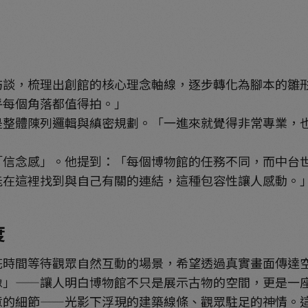
訪談，梳理出創館的核心理念軸線，逐步轉化為腳本的雛
乎每個角落都值得拍。」
是整體陳列邏輯與縝密規劃。「一進來就覺得非常專業，
「信念感」。他提到：「每個博物館的任務不同，而中台
能在這裡找到與自己有關的連結，這種包容性讓人感動。
度
花時間等待觀眾自然互動的場景，希望透過真實畫面傳達
像」——讓人明白博物館不只是展示古物的空間，更是一
意的細節——光影下浮現的建築線條、觀眾駐足的神情。