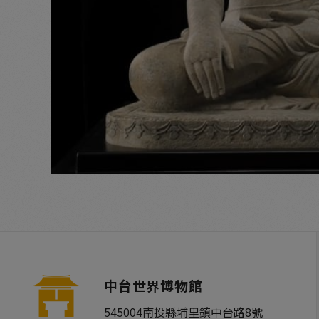
中台世界博物館
545004
南投縣
埔里鎮
中台路8號