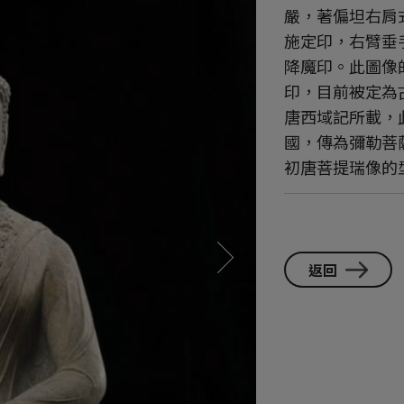
嚴，著偏坦右肩
施定印，右臂垂
降魔印。此圖像
印，目前被定為
唐西域記所載，
國，傳為彌勒菩
初唐菩提瑞像的
返回