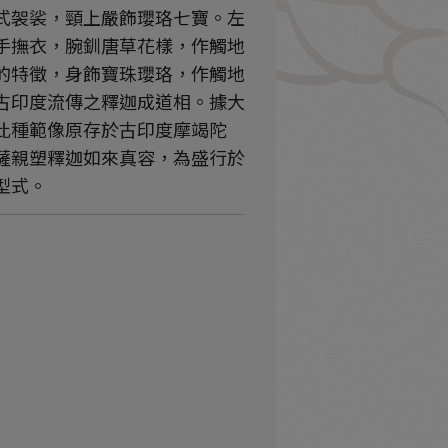
式袈裟，頸上嚴飾瓔珞七寶。左
手撫衣，腕釧唐草花樣，作觸地
的特徵，身飾寶珠瓔珞，作觸地
古印度流傳之釋迦成道相。據大
此種範像原存於古印度摩竭陀
薩親塑釋迦如來真容，為盛行於
型式。