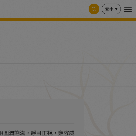
繁中
相圓潤飽滿，睜目正視，雍容威