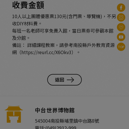
收費金額
10人以上團體優惠票130元(含門票、導覽機)，不另
收DIY材料費。
每班一名老師可享免費入館，當日票劵可參觀本館
及分館。
備註： 詳細課程教案，請參考南投縣戶外教育資源
TOP
網（
https://reurl.cc/X6Okv3
）。
返回
中台世界博物館
545004
南投縣
埔里鎮
中台路8號
電話:
(049)2932-999