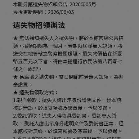
木雕分館遺失物招領公告-
2026年05月
最後更新時間：2026/06/05
遺失物招領辦法
★ 無法通知遺失人之遺失物，將於本館官網公告招
領，招領期限為一個月，若期限屆滿無人認領，將
送交在地管轄之警察機關處理。遺失物價值在新臺
幣五百元以下者，得由本館逕行依民法第八百零七
條之一處理。
★ 易腐壞之遺失物，當日閉館前若無人認領，將拋
棄處置。
★ 遺失物領取方式：
1.親自領取：遺失人請出示身份證明文件，經本館
核對無誤，於填妥領據及簽章後，予以發還。
2.委託領取：遺失人得填具委託書，委託專人領
取。 受託人應出示身分證明文件及委託書正本，經
本館核對無誤，於填寫領據及簽章後，予以發還。
3.委託本館寄送：遺失人經本館核對無誤，得以書