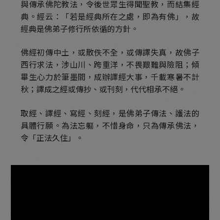
與傳承佛陀教法，令後世眾生得聞聖教，而結集經
典。經云：「若是經典所在之處，即為有佛」，故
翔龍嘉蓮-青州模式造像
經典是佛弟子修行所依循的方針。
古冀遺風-漢白玉佛教造像
佛經初傳中土，或散佚不全，或傳譯失真，故佛子
經以傳法-佛教經典與傳承
西行求法，涉山川、跨重洋，不畏艱難與險阻；傾
畢生心力於筆墨間，成辦譯經大事，千載寒暑不計
經以傳法-碑林石經
秋；譯成之經或傳抄、或刊刻，代代相承不絕。
金剛實相-金銅佛造像
取經、譯經、寫經、刻經，是佛弟子傳法、護法的
寶華供養-館藏珍品
具體行願。為法忘軀，不惜身命，只為傳承佛法，
令「正法久住」。
古代禪堂情境
心中丘壑-館藏書畫
時代書魂-歷代書法碑拓
木雕分館：木華流芳
木雕分館：木法造化