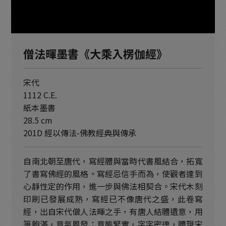
僧法暉墨書《大乘入楞伽經》
宋代
1112 C.E.
紙本墨書
28.5 cm
201D 經以傳法-佛教經典與傳承
自南北朝至唐代，寫經體與當時代書風結合，拓寬
了書寫佛經的風格。寫經忌信手而為，使觀者達到
心靜性定的作用，進一步與佛法相契合。宋代木刻
印刷已發展成熟，寫經已不像唐代之盛，此卷寫
經，出自宋代僧人法暉之手，有唐人結體遺意，用
筆飽滿，意氣風發；意態緊實，字字密連，體現宋