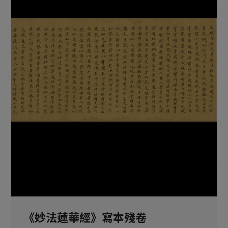
木雕分館：漆彩流光
木雕分館：木華乾坤
木雕分館：元明佛教造像
木雕分館：遼金佛教造像
木雕分館：唐宋佛教造像
《妙法蓮華經》寫本殘卷