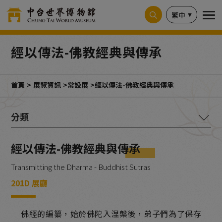
Cookie管理面板
繁中
經以傳法-佛教經典與傳承
首頁
展覽資訊
常設展
經以傳法-佛教經典與傳承
釋迦本懷-教理與圖像
經以傳法-佛教經典與傳承
古道遺韻-印度佛教造像
Transmitting the Dharma - Buddhist Sutras
寶相莊嚴-歷代石刻造像
201D 展廳
千載豐碑-造像碑與佛教碑拓
佛經的編纂，始於佛陀入涅槃後，弟子們為了保存
銘記寫真-古人的生命歷程